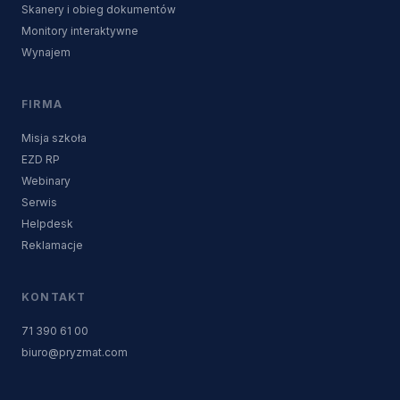
Skanery i obieg dokumentów
Monitory interaktywne
Wynajem
FIRMA
Misja szkoła
EZD RP
Webinary
Serwis
Helpdesk
Reklamacje
KONTAKT
71 390 61 00
biuro@pryzmat.com