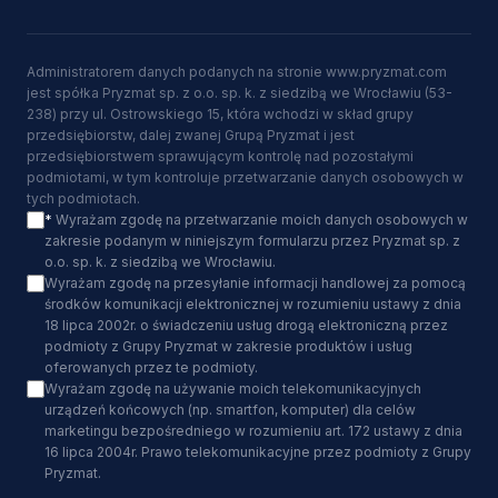
Administratorem danych podanych na stronie www.pryzmat.com
jest spółka Pryzmat sp. z o.o. sp. k. z siedzibą we Wrocławiu (53-
238) przy ul. Ostrowskiego 15, która wchodzi w skład grupy
przedsiębiorstw, dalej zwanej Grupą Pryzmat i jest
przedsiębiorstwem sprawującym kontrolę nad pozostałymi
podmiotami, w tym kontroluje przetwarzanie danych osobowych w
tych podmiotach.
*
Wyrażam zgodę na przetwarzanie moich danych osobowych w
zakresie podanym w niniejszym formularzu przez Pryzmat sp. z
o.o. sp. k. z siedzibą we Wrocławiu.
Wyrażam zgodę na przesyłanie informacji handlowej za pomocą
środków komunikacji elektronicznej w rozumieniu ustawy z dnia
18 lipca 2002r. o świadczeniu usług drogą elektroniczną przez
podmioty z Grupy Pryzmat w zakresie produktów i usług
oferowanych przez te podmioty.
Wyrażam zgodę na używanie moich telekomunikacyjnych
urządzeń końcowych (np. smartfon, komputer) dla celów
marketingu bezpośredniego w rozumieniu art. 172 ustawy z dnia
16 lipca 2004r. Prawo telekomunikacyjne przez podmioty z Grupy
Pryzmat.