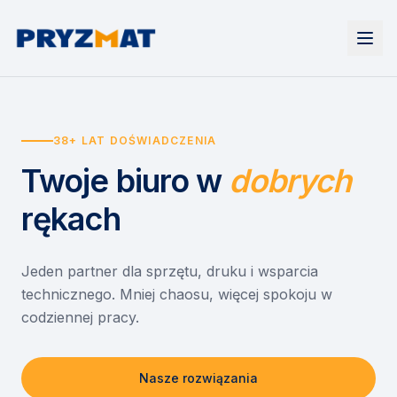
Strona główna
Tonery i tusze
38+ LAT DOŚWIADCZENIA
Urządzenia
Wynajem
Drukarki i urządzenia wielofunkcyjne
Twoje biuro
w
dobrych
EZD RP
Etykiety i identyfikacja
Wynajem drukarek
Misja szkoła
Skanery i obieg dokumentów
Wynajem urządzeń biurowych
rękach
Monitory interaktywne
Asystent druku
Serwis
Niszczarki dokumentów
Sklep
O nas
Jeden partner dla sprzętu, druku i wsparcia
technicznego. Mniej chaosu, więcej spokoju w
Kontakt
PL
/
EN
codziennej pracy.
Nasze rozwiązania